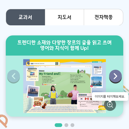
교과서
지도서
전자책등
트렌디한 소재와 다양한 장르의 글을 읽고 쓰며
AI
영어와 지식이 함께 Up!
이미지를 터치해보세요.