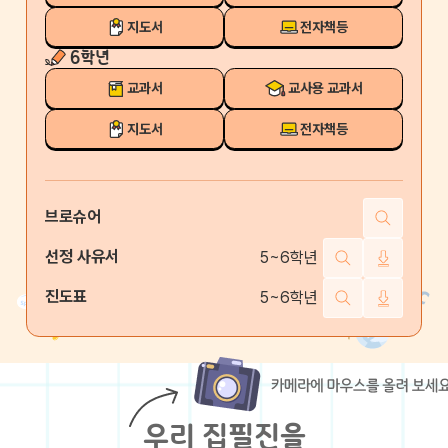
지도서
전자책등
6학년
교과서
교사용 교과서
지도서
전자책등
브로슈어
선정 사유서
5~6학년
진도표
5~6학년
우리 집필진을