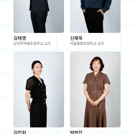
김태영
신재욱
남양주백봉초등학교 교사
서울중화초등학교 교사
김민희
박현진