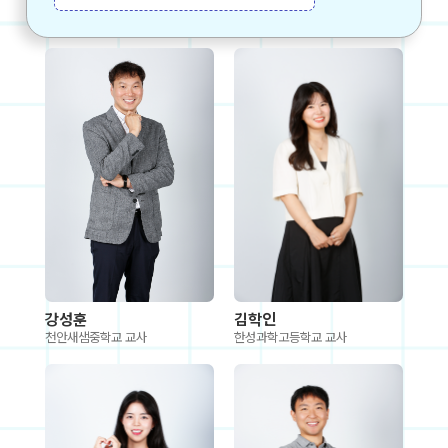
강성훈
김학인
천안새샘중학교 교사
한성과학고등학교 교사