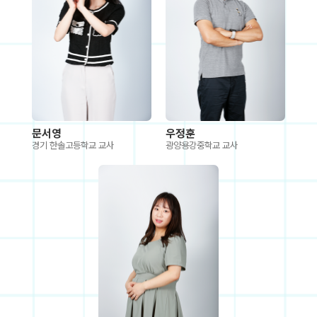
문서영
우정훈
경기 한솔고등학교 교사
광양용강중학교 교사